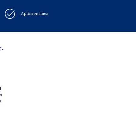
Aplica en línea
e.
l
os
s.