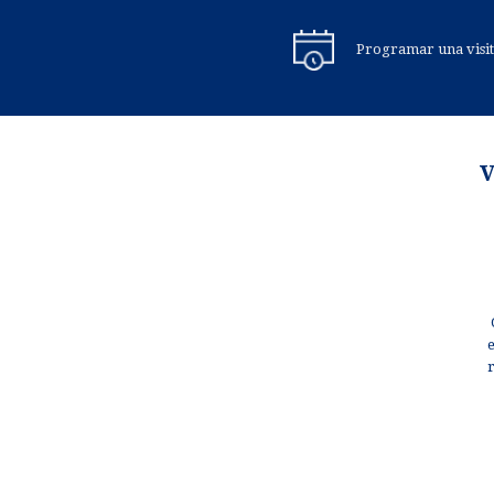
Programar una visi
V
e
r