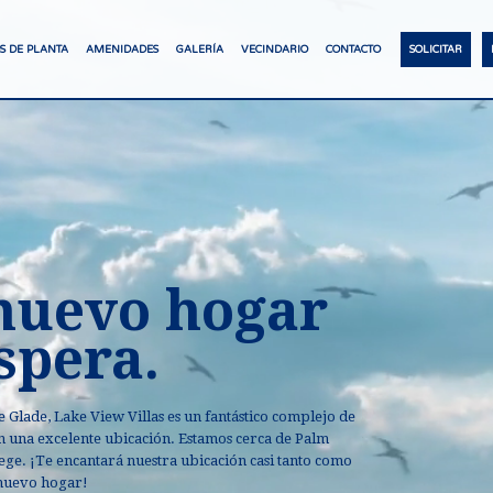
S DE PLANTA
AMENIDADES
GALERÍA
VECINDARIO
CONTACTO
SOLICITAR
nuevo hogar
spera.
 Glade, Lake View Villas es un fantástico complejo de
 una excelente ubicación. Estamos cerca de Palm
lege. ¡Te encantará nuestra ubicación casi tanto como
 nuevo hogar!