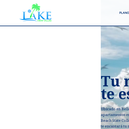
PLANO
Tu 
te e
Ubicado en Belle
apartamentos en
Beach State Col
te encantará tu